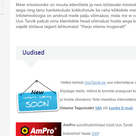
Meie missiooniks on muuta ettevõtete ja neis töötavate inimest
aega ning tänu hankekulude kokkuhoiule ka raha kõikidele meie
Infotehnoloogia on andnud meile palju võimalusi, mida me ei 
Uus Tarvik pakub oma klientidele head võimalust hoida aega 
vajalik töölaua tagant lahkumata! "Harju elama mugavalt!"
Hetkel toimub
UusTarvik.ee
uue internetipoe 
Kirjutage meile, millest te tunnete praegusel 
ja loome üheskoos Teile meeldiva internetike
Ootame Tagasisidet
SIIA
või
saatke E-mail.
AmPro
suruõhutööriistad nüüd Uus Tarvik
kodulehel! Vaata
SIIA
!