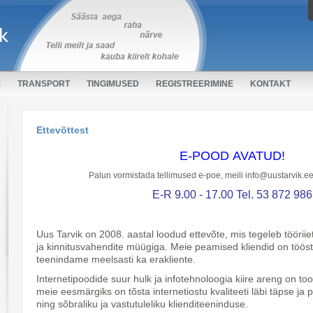
E
TRANSPORT
TINGIMUSED
REGISTREERIMINE
KONTAKT
Ettevõttest
E-POOD AVATUD!
Palun vormistada tellimused e-poe, meili info@uustarvik.ee v
E-R 9.00 - 17.00 Tel. 53 872 986
Uus Tarvik on 2008. aastal loodud ettevõte, mis tegeleb tööriiet
ja kinnitusvahendite müügiga. Meie peamised kliendid on tööst
teenindame meelsasti ka erakliente.
Internetipoodide suur hulk ja infotehnoloogia kiire areng on to
meie eesmärgiks on tõsta internetiostu kvaliteeti läbi täpse ja p
ning sõbraliku ja vastutuleliku klienditeeninduse.