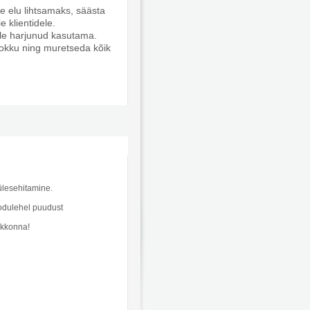
e elu lihtsamaks, säästa
 klientidele.
ole harjunud kasutama.
kokku ning muretseda kõik
ülesehitamine.
kodulehel puudust
skkonna!