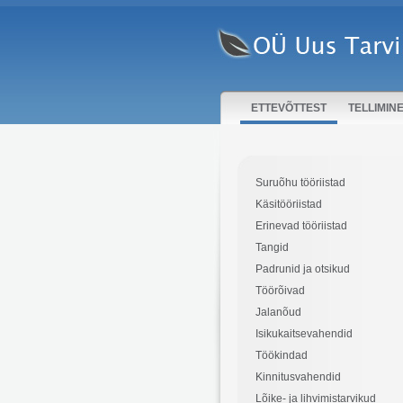
ETTEVÕTTEST
TELLIMIN
Suruõhu tööriistad
Käsitööriistad
Erinevad tööriistad
Tangid
Padrunid ja otsikud
Töörõivad
Jalanõud
Isikukaitsevahendid
Töökindad
Kinnitusvahendid
Lõike- ja lihvimistarvikud