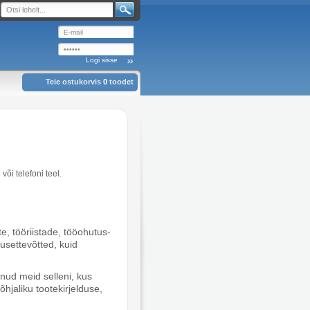
Teie ostukorvis
0
toodet
õi telefoni teel.
e, tööriistade, tööohutus-
usettevõtted, kuid
onud meid selleni, kus
õhjaliku tootekirjelduse,