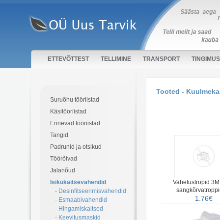
ETTEVÕTTEST
TELLIMINE
TRANSPORT
TINGIMU
Tooted - Kuulmeka
Suruõhu tööriistad
Käsitööriistad
Erinevad tööriistad
Tangid
Padrunid ja otsikud
Töörõivad
Jalanõud
Isikukaitsevahendid
Vahetustropid 3M
sangkõrvatroppi
- Desinfitseerimisvahendid
1.76€
- Esmaabivahendid
- Hingamiskaitsed
- Keevitusmaskid