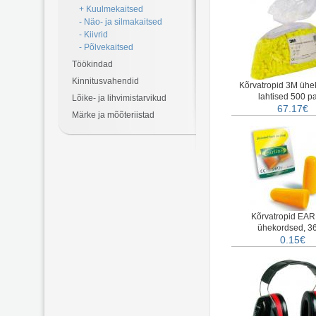
+ Kuulmekaitsed
- Näo- ja silmakaitsed
- Kiivrid
- Põlvekaitsed
Töökindad
Kinnitusvahendid
Kõrvatropid 3M ühe
lahtised 500 pa
Lõike- ja lihvimistarvikud
67.17€
Märke ja mõõteriistad
Kõrvatropid EA
ühekordsed, 3
0.15€