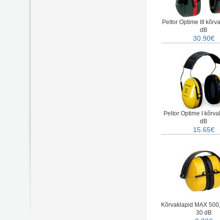
Peltor Optime III kõrv
dB
30.90€
Peltor Optime I kõrva
dB
15.65€
Kõrvaklapid MAX 500,
30 dB