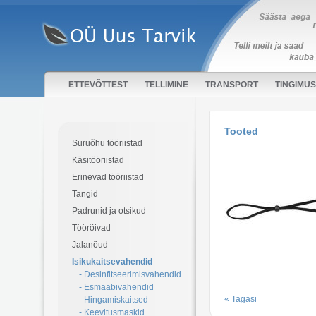
ETTEVÕTTEST
TELLIMINE
TRANSPORT
TINGIMU
Tooted
Suruõhu tööriistad
Käsitööriistad
Erinevad tööriistad
Tangid
Padrunid ja otsikud
Töörõivad
Jalanõud
Isikukaitsevahendid
- Desinfitseerimisvahendid
- Esmaabivahendid
« Tagasi
- Hingamiskaitsed
- Keevitusmaskid