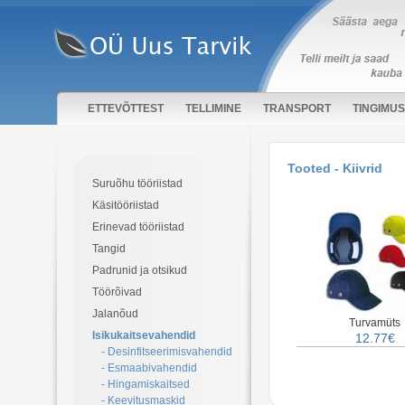
ETTEVÕTTEST
TELLIMINE
TRANSPORT
TINGIMU
Tooted - Kiivrid
Suruõhu tööriistad
Käsitööriistad
Erinevad tööriistad
Tangid
Padrunid ja otsikud
Töörõivad
Jalanõud
Turvamüts
Isikukaitsevahendid
12.77€
- Desinfitseerimisvahendid
- Esmaabivahendid
- Hingamiskaitsed
- Keevitusmaskid