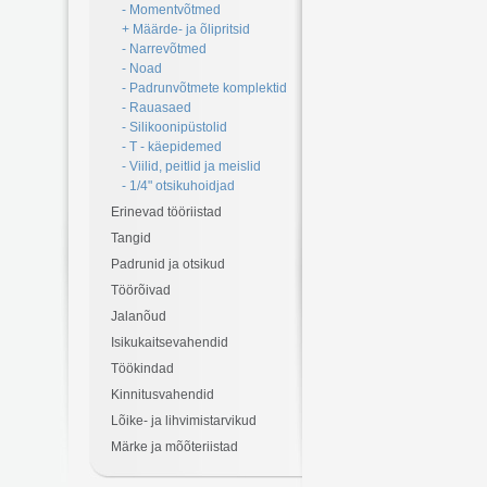
- Momentvõtmed
+ Määrde- ja õlipritsid
- Narrevõtmed
- Noad
- Padrunvõtmete komplektid
- Rauasaed
- Silikoonipüstolid
- T - käepidemed
- Viilid, peitlid ja meislid
- 1/4" otsikuhoidjad
Erinevad tööriistad
Tangid
Padrunid ja otsikud
Töörõivad
Jalanõud
Isikukaitsevahendid
Töökindad
Kinnitusvahendid
Lõike- ja lihvimistarvikud
Märke ja mõõteriistad