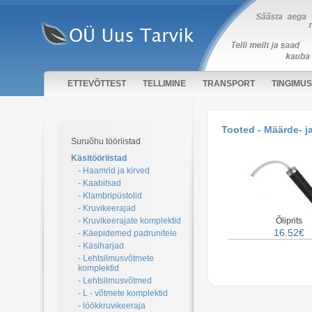
ETTEVÕTTEST
TELLIMINE
TRANSPORT
TINGIMU
Tooted - Määrde- ja
Suruõhu tööriistad
Käsitööriistad
- Haamrid ja kirved
- Kaabitsad
- Klambripüstolid
- Kruvikeerajad
- Kruvikeerajate komplektid
Õliprits
16.52€
- Käepidemed padrunitele
- Käsiharjad
- Lehtsilmusvõtmete
komplektid
- Lehtsilmusvõtmed
- L - võtmete komplektid
- löökkruvikeeraja