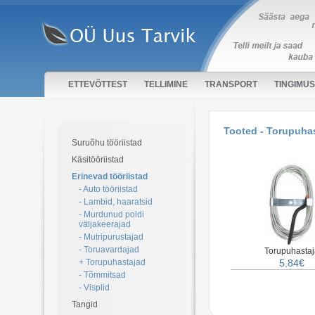
ETTEVÕTTEST
TELLIMINE
TRANSPORT
TINGIMU
Tooted - Torupuha
Suruõhu tööriistad
Käsitööriistad
Erinevad tööriistad
- Auto tööriistad
- Lambid, haaratsid
- Murdunud poldi
väljakeerajad
- Mutripurustajad
- Toruavardajad
Torupuhastaj
+ Torupuhastajad
5.84€
- Tõmmitsad
- Visplid
Tangid