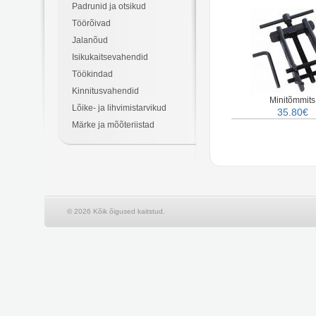
Padrunid ja otsikud
Töörõivad
Jalanõud
Isikukaitsevahendid
Töökindad
Kinnitusvahendid
Minitõmmits
Lõike- ja lihvimistarvikud
35.80€
Märke ja mõõteriistad
© 2026 Kõik õigused kaitstud.