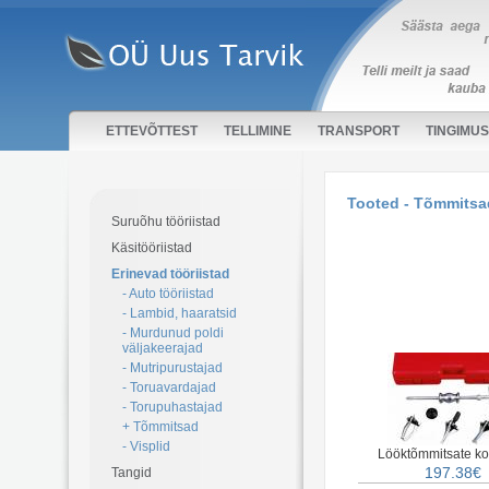
ETTEVÕTTEST
TELLIMINE
TRANSPORT
TINGIMU
Tooted - Tõmmitsa
Suruõhu tööriistad
Käsitööriistad
Erinevad tööriistad
- Auto tööriistad
- Lambid, haaratsid
- Murdunud poldi
väljakeerajad
- Mutripurustajad
- Toruavardajad
- Torupuhastajad
+ Tõmmitsad
- Visplid
Lööktõmmitsate ko
197.38€
Tangid