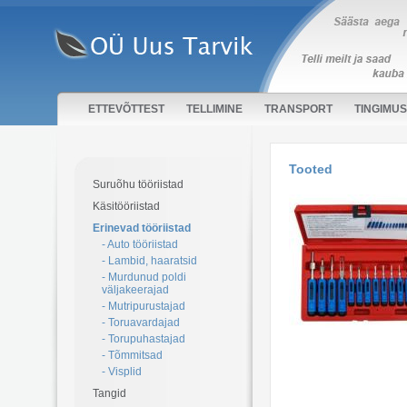
ETTEVÕTTEST
TELLIMINE
TRANSPORT
TINGIMU
Tooted
Suruõhu tööriistad
Käsitööriistad
Erinevad tööriistad
- Auto tööriistad
- Lambid, haaratsid
- Murdunud poldi
väljakeerajad
- Mutripurustajad
- Toruavardajad
- Torupuhastajad
- Tõmmitsad
- Visplid
Tangid