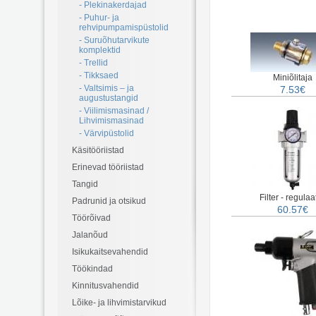
- Plekinakerdajad
- Puhur- ja
rehvipumpamispüstolid
- Suruõhutarvikute
komplektid
- Trellid
- Tikksaed
Miniõlitaja
- Valtsimis – ja
7.53€
augustustangid
- Viilimismasinad /
Lihvimismasinad
- Värvipüstolid
Käsitööriistad
Erinevad tööriistad
Tangid
Filter - regulaa
Padrunid ja otsikud
60.57€
Töörõivad
Jalanõud
Isikukaitsevahendid
Töökindad
Kinnitusvahendid
Lõike- ja lihvimistarvikud