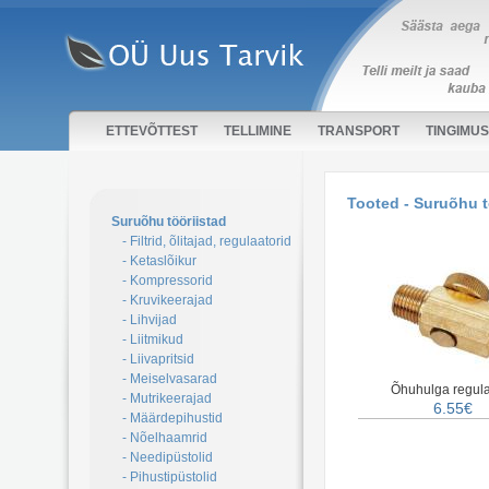
ETTEVÕTTEST
TELLIMINE
TRANSPORT
TINGIMU
Tooted - Suruõhu t
Suruõhu tööriistad
- Filtrid, õlitajad, regulaatorid
- Ketaslõikur
- Kompressorid
- Kruvikeerajad
- Lihvijad
- Liitmikud
- Liivapritsid
- Meiselvasarad
Õhuhulga regula
- Mutrikeerajad
6.55€
- Määrdepihustid
- Nõelhaamrid
- Needipüstolid
- Pihustipüstolid