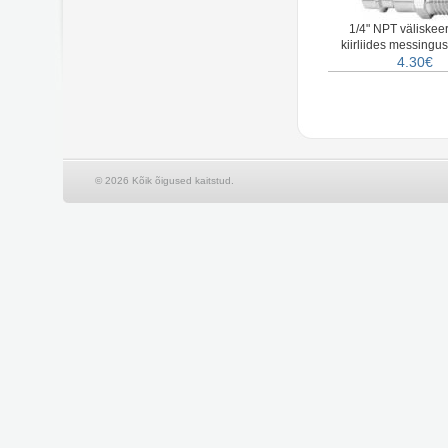
1/4" NPT väliske
kiirliides messing
4.30€
© 2026 Kõik õigused kaitstud.