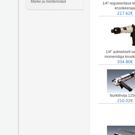
Märke ja mõõteriistad
1/4" reguleeritava k
kruvikeeraja
217.62€
1/4" astmeliselt s
momendiga kruvik
334.80€
Nurklihvija 12
210.02€