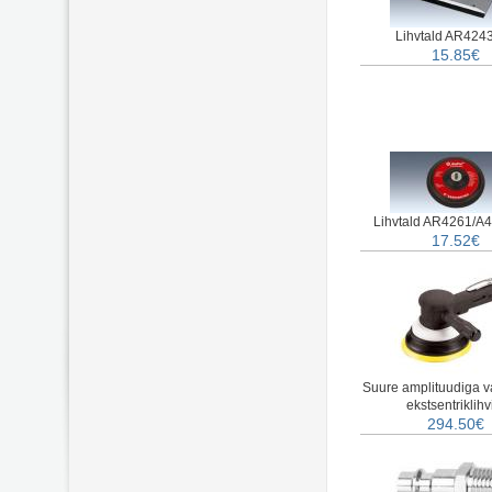
Lihvtald AR4243 
15.85€
Lihvtald AR4261/A4
17.52€
Suure amplituudiga 
ekstsentriklihv
294.50€