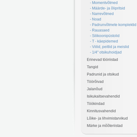
- Momentvõtmed
- Määrde- ja õlipritsid
- Narrevõtmed
- Noad
- Padrunvõtmete komplektid
- Rauasaed
- Silikoonipüstolid
- T - käepidemed
- Viilid, peitlid ja meislid
- 1/4" otsikuhoidjad
Erinevad tööriistad
Tangid
Padrunid ja otsikud
Töörõivad
Jalanõud
Isikukaitsevahendid
Töökindad
Kinnitusvahendid
Lõike- ja lihvimistarvikud
Märke ja mõõteriistad