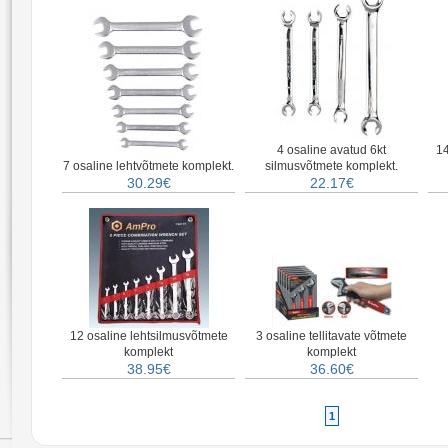
4 osaline avatud 6kt
14
7 osaline lehtvõtmete komplekt.
silmusvõtmete komplekt.
30.29€
22.17€
12 osaline lehtsilmusvõtmete
3 osaline tellitavate võtmete
komplekt
komplekt
38.95€
36.60€
1