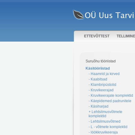
ETTEVÕTTEST
TELLIMIN
Suruõhu tööriistad
Käsitööriistad
- Haamrid ja kirved
- Kaabitsad
- Klambripüstolid
- Kruvikeerajad
- Kruvikeerajate komplektid
- Käepidemed padrunitele
- Käsiharjad
+ Lehtsilmusvõtmete
komplektid
- Lehtsilmusvõtmed
- L - võtmete komplektid
- löökkruvikeeraja