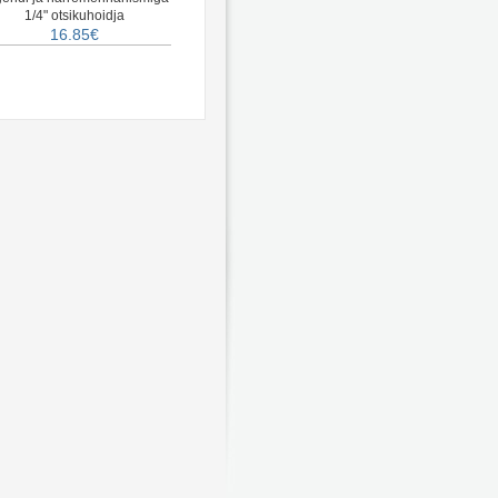
1/4" otsikuhoidja
16.85€