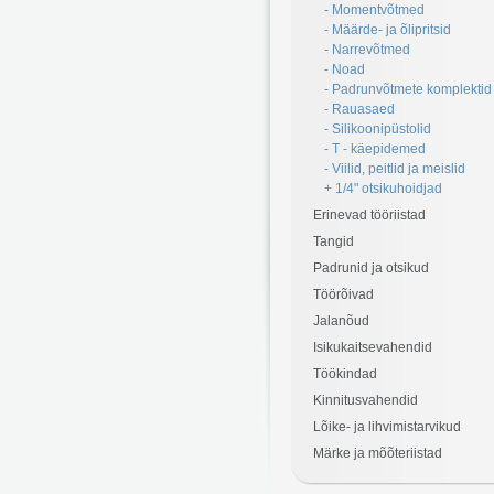
- Momentvõtmed
- Määrde- ja õlipritsid
- Narrevõtmed
- Noad
- Padrunvõtmete komplektid
- Rauasaed
- Silikoonipüstolid
- T - käepidemed
- Viilid, peitlid ja meislid
+ 1/4" otsikuhoidjad
Erinevad tööriistad
Tangid
Padrunid ja otsikud
Töörõivad
Jalanõud
Isikukaitsevahendid
Töökindad
Kinnitusvahendid
Lõike- ja lihvimistarvikud
Märke ja mõõteriistad