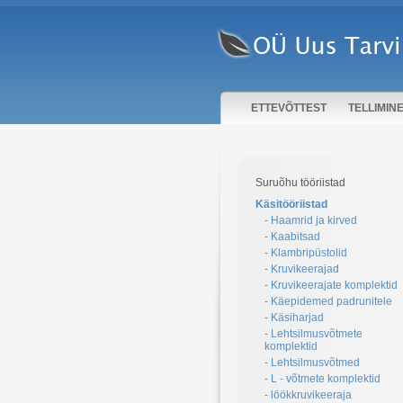
ETTEVÕTTEST
TELLIMIN
Suruõhu tööriistad
Käsitööriistad
- Haamrid ja kirved
- Kaabitsad
- Klambripüstolid
- Kruvikeerajad
- Kruvikeerajate komplektid
- Käepidemed padrunitele
- Käsiharjad
- Lehtsilmusvõtmete
komplektid
- Lehtsilmusvõtmed
- L - võtmete komplektid
- löökkruvikeeraja