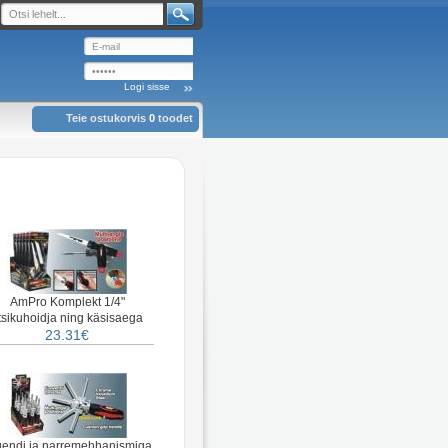
Teie ostukorvis
0
toodet
AmPro Komplekt 1/4"
tsikuhoidja ning käsisaega
23.31€
gendi ja narremehhanismiga