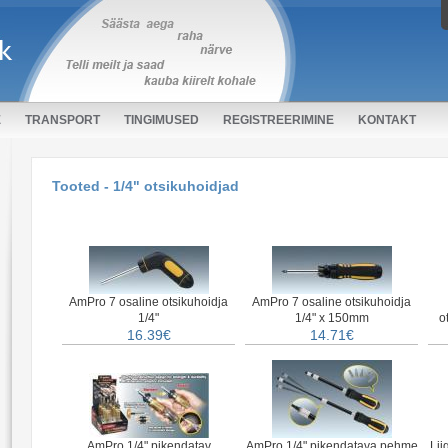
E
TRANSPORT
TINGIMUSED
REGISTREERIMINE
KONTAKT
Tooted - 1/4" otsikuhoidjad
AmPro 7 osaline otsikuhoidja
AmPro 7 osaline otsikuhoidja
1/4"
1/4" x 150mm
o
16.39€
14.71€
AmPro 1/4" pikendatav
AmPro 1/4" pikendatava pehme
Lii