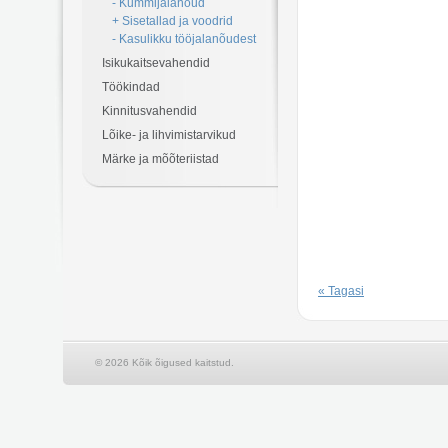
- Kummijalanõud
+ Sisetallad ja voodrid
- Kasulikku tööjalanõudest
Isikukaitsevahendid
Töökindad
Kinnitusvahendid
Lõike- ja lihvimistarvikud
Märke ja mõõteriistad
« Tagasi
© 2026 Kõik õigused kaitstud.