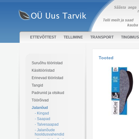
ETTEVÕTTEST
TELLIMINE
TRANSPORT
TINGIMU
Tooted
Suruõhu tööriistad
Käsitööriistad
Erinevad tööriistad
Tangid
Padrunid ja otsikud
Töörõivad
Jalanõud
- Kingad
- Saapad
- Talvesaapad
- Jalanõude
hooldusvahendid