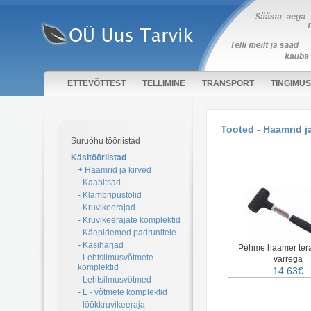
ETTEVÕTTEST
TELLIMINE
TRANSPORT
TINGIMU
Tooted - Haamrid j
Suruõhu tööriistad
Käsitööriistad
+ Haamrid ja kirved
- Kaabitsad
- Klambripüstolid
- Kruvikeerajad
- Kruvikeerajate komplektid
- Käepidemed padrunitele
- Käsiharjad
Pehme haamer tera
- Lehtsilmusvõtmete
varrega
komplektid
14.63€
- Lehtsilmusvõtmed
- L - võtmete komplektid
- löökkruvikeeraja