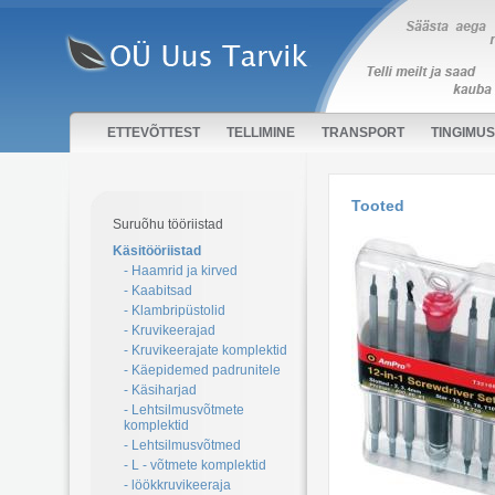
ETTEVÕTTEST
TELLIMINE
TRANSPORT
TINGIMU
Tooted
Suruõhu tööriistad
Käsitööriistad
- Haamrid ja kirved
- Kaabitsad
- Klambripüstolid
- Kruvikeerajad
- Kruvikeerajate komplektid
- Käepidemed padrunitele
- Käsiharjad
- Lehtsilmusvõtmete
komplektid
- Lehtsilmusvõtmed
- L - võtmete komplektid
- löökkruvikeeraja