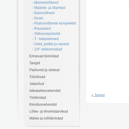
- Momentvõtmed
- Määrde- ja õlipritsid
- Narrevõtmed
- Noad
- Padrunvõtmete komplektid
- Rauasaed
- Silikoonipüstolid
- T - käepidemed
- Viilid, peitlid ja meislid
- 1/4" otsikuhoidjad
Erinevad tööriistad
Tangid
Padrunid ja otsikud
Töörõivad
Jalanõud
Isikukaitsevahendid
« Tagasi
Töökindad
Kinnitusvahendid
Lõike- ja lihvimistarvikud
Märke ja mõõteriistad