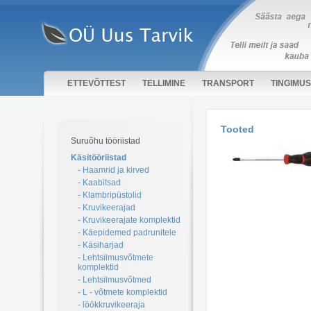
ETTEVÕTTEST
TELLIMINE
TRANSPORT
TINGIMU
Tooted
Suruõhu tööriistad
Käsitööriistad
- Haamrid ja kirved
- Kaabitsad
- Klambripüstolid
- Kruvikeerajad
- Kruvikeerajate komplektid
- Käepidemed padrunitele
- Käsiharjad
- Lehtsilmusvõtmete
komplektid
- Lehtsilmusvõtmed
- L - võtmete komplektid
- löökkruvikeeraja