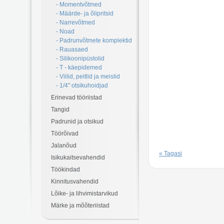
- Momentvõtmed
- Määrde- ja õlipritsid
- Narrevõtmed
- Noad
- Padrunvõtmete komplektid
- Rauasaed
- Silikoonipüstolid
- T - käepidemed
- Viilid, peitlid ja meislid
- 1/4" otsikuhoidjad
Erinevad tööriistad
Tangid
Padrunid ja otsikud
Töörõivad
Jalanõud
« Tagasi
Isikukaitsevahendid
Töökindad
Kinnitusvahendid
Lõike- ja lihvimistarvikud
Märke ja mõõteriistad