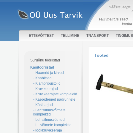
ETTEVÕTTEST
TELLIMINE
TRANSPORT
TINGIMU
Tooted
Suruõhu tööriistad
Käsitööriistad
- Haamrid ja kirved
- Kaabitsad
- Klambripüstolid
- Kruvikeerajad
- Kruvikeerajate komplektid
- Käepidemed padrunitele
- Käsiharjad
- Lehtsilmusvõtmete
komplektid
- Lehtsilmusvõtmed
- L - võtmete komplektid
- löökkruvikeeraja