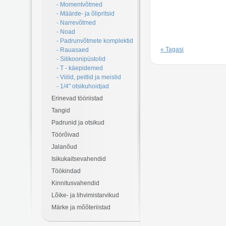
- Momentvõtmed
- Määrde- ja õlipritsid
- Narrevõtmed
- Noad
- Padrunvõtmete komplektid
« Tagasi
- Rauasaed
- Silikoonipüstolid
- T - käepidemed
- Viilid, peitlid ja meislid
- 1/4" otsikuhoidjad
Erinevad tööriistad
Tangid
Padrunid ja otsikud
Töörõivad
Jalanõud
Isikukaitsevahendid
Töökindad
Kinnitusvahendid
Lõike- ja lihvimistarvikud
Märke ja mõõteriistad