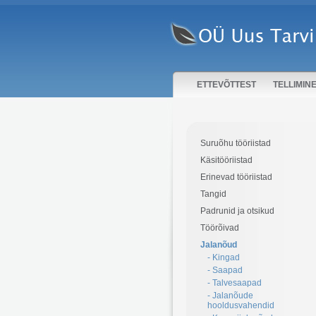
ETTEVÕTTEST
TELLIMIN
Suruõhu tööriistad
Käsitööriistad
Erinevad tööriistad
Tangid
Padrunid ja otsikud
Töörõivad
Jalanõud
- Kingad
- Saapad
- Talvesaapad
- Jalanõude
hooldusvahendid