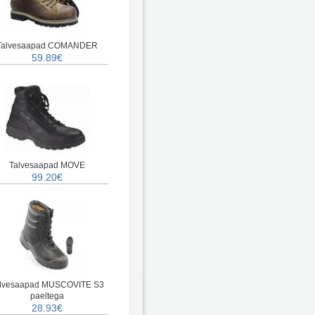
Talvesaapad COMANDER
59.89€
Talvesaapad MOVE
99.20€
lvesaapad MUSCOVITE S3
paeltega
28.93€