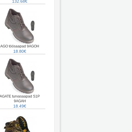
132.68€
AGO töösaapad 9AGOH
18.80€
AGATE turvasaapad S1P
9AGAH
18.49€