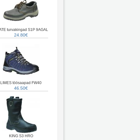
TE turvakingad S1P 9AGAL
24.80€
LIMES töösaapad FW40
46.50€
KING S3 HRO