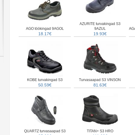
AZURITE turvakingad S3
AGO töökingad 9AGOL
9AZUL
AGA
18.17€
19.93€
KOBE turvakingad S3
Turvasaapad S3 VINSON
50.59€
81.63€
QUARTZ turvasaapad S3
TITAN+ S3 HRO