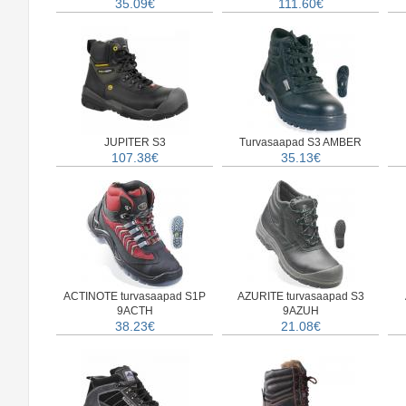
35.09€
111.60€
JUPITER S3
Turvasaapad S3 AMBER
107.38€
35.13€
ACTINOTE turvasaapad S1P
AZURITE turvasaapad S3
9ACTH
9AZUH
38.23€
21.08€