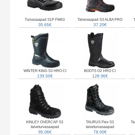
Turvasaapad S1P FW63
Talvesaapad S3 ALBA PRO
35.65€
37.20€
WINTER KING S3 HRO CI
BOOTS O2 HRO CI
139.50€
128.96€
KINLEY OVERCAP S3
TAURUS Flex S3
Ta
talveturvasaapad
talveturvasaapad
95.06€
78.00€