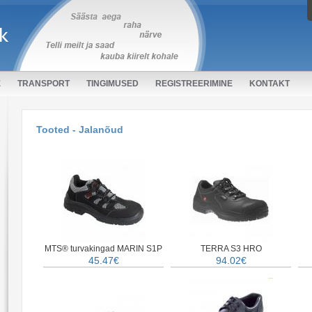
E
TRANSPORT
TINGIMUSED
REGISTREERIMINE
KONTAKT
Tooted - Jalanõud
MTS® turvakingad MARIN S1P
TERRA S3 HRO
45.47€
94.02€